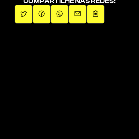
COMPARTILHE NAS REDES:
Promovendo artistas independentes.
Páginas
Páginas
Sobre
Squad de Fãs
Operações
Últimos Lançamentos
Artistas
Links da 1em1
Blog
Loja Oficial
Contato
Playlist Oficial 
Clique aqui para receber 