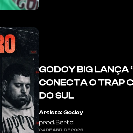
GODOY BIG LANÇA 
CONECTA O TRAP C
DO SUL
Godoy Big lança “Malandro” e conecta o 
Artista: Godoy
prod. Bertoi
24 DE ABR. DE 2026