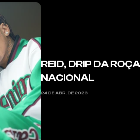
REID, DRIP DA ROÇA
NACIONAL
Reid, Drip da Roça e o futuro do trap nac
24 DE ABR. DE 2026