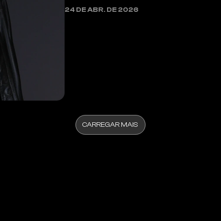
Fire B dá sinais de novo EP e movimenta 
24 DE ABR. DE 2026
CARREGAR MAIS