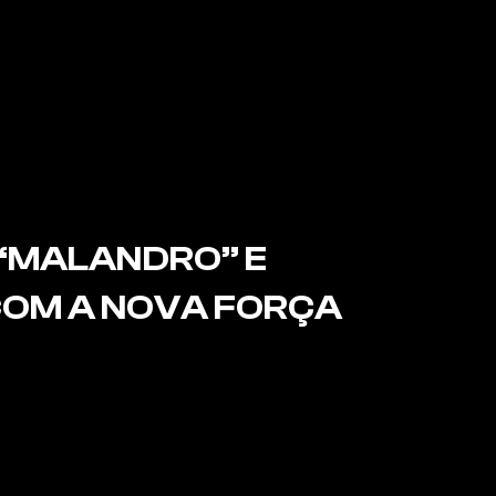
“MALANDRO” E 
OM A NOVA FORÇA 
trap com a nova força do Sul