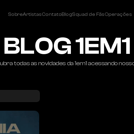
Sobre
Artistas
Contato
Blog
Squad de Fãs
Operações
BLOG 1EM1
bra todas as novidades da 1em1 acessando nosso