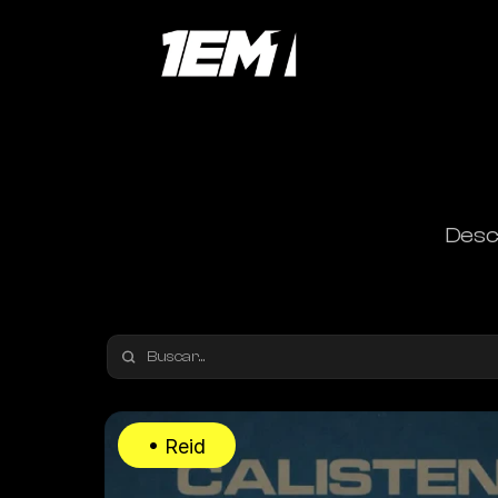
Descu
• Reid