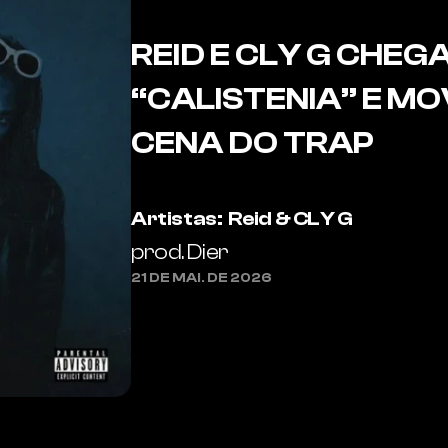
REID E CLY G CHEG
“CALISTENIA” E M
CENA DO TRAP
REID E CLY G CHEGAM PESADO COM “CA
TRAP
Artistas:  Reid & CLY G
prod. Dier
21 DE MAI. DE 2026