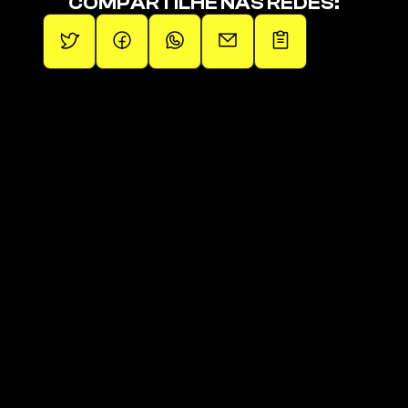
COMPARTILHE NAS REDES:
Promovendo artistas independentes.
Páginas
Páginas
Sobre
Squad de Fãs
Operações
Últimos Lançamentos
Artistas
Links da 1em1
Blog
Loja Oficial
Contato
Playlist Oficial 
Clique aqui para receber 
novidades!