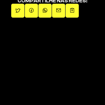
COMPARTILHE NAS REDES:
Promovendo artistas independentes.
Páginas
Páginas
Sobre
Squad de Fãs
Operações
Últimos Lançamentos
Artistas
Links da 1em1
Blog
Loja Oficial
Contato
Playlist Oficial 
Clique aqui para receber 
novidades!