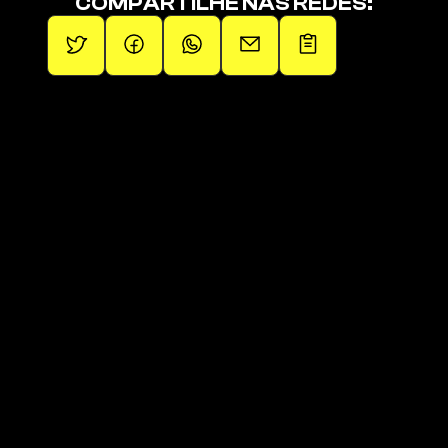
COMPARTILHE NAS REDES:
Promovendo artistas independentes.
Páginas
Páginas
Sobre
Squad de Fãs
Operações
Últimos Lançamentos
Artistas
Links da 1em1
Blog
Loja Oficial
Contato
Playlist Oficial 
Clique aqui para receber 