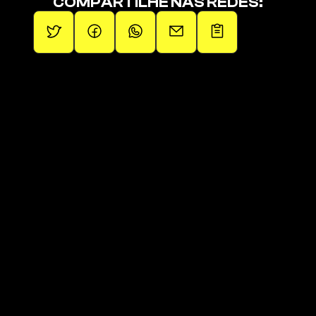
COMPARTILHE NAS REDES:
Promovendo artistas independentes.
Páginas
Páginas
Sobre
Squad de Fãs
Operações
Últimos Lançamentos
Artistas
Links da 1em1
Blog
Loja Oficial
Contato
Playlist Oficial 
Clique aqui para receber 
novidades!