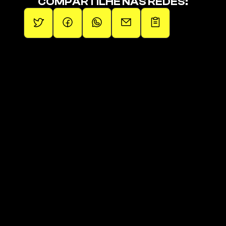
COMPARTILHE NAS REDES:
Promovendo artistas independentes.
Páginas
Páginas
Sobre
Squad de Fãs
Operações
Últimos Lançamentos
Artistas
Links da 1em1
Blog
Loja Oficial
Contato
Playlist Oficial 
Clique aqui para receber 