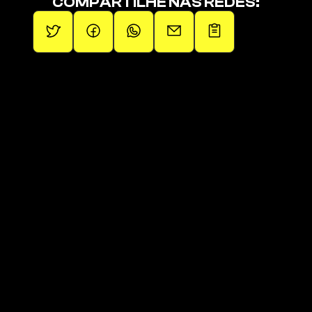
COMPARTILHE NAS REDES:
Promovendo artistas independentes.
Páginas
Páginas
Sobre
Squad de Fãs
Operações
Últimos Lançamentos
Artistas
Links da 1em1
Blog
Loja Oficial
Contato
Playlist Oficial 
Clique aqui para receber 
novidades!