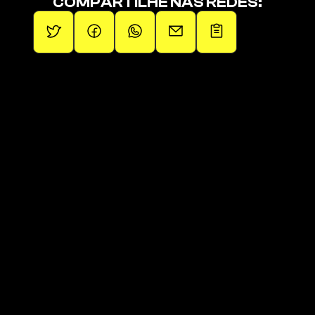
COMPARTILHE NAS REDES:
Promovendo artistas independentes.
Páginas
Páginas
Sobre
Squad de Fãs
Operações
Últimos Lançamentos
Artistas
Links da 1em1
Blog
Loja Oficial
Contato
Playlist Oficial 
Clique aqui para receber 
novidades!